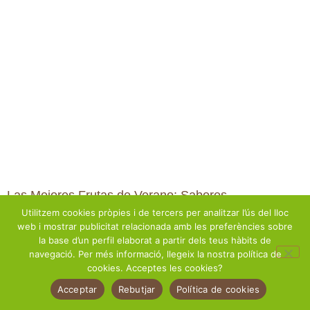
Las Mejores Frutas de Verano: Sabores
Refrescantes para Combatir el Calor
Utilitzem cookies pròpies i de tercers per analitzar l’ús del lloc
web i mostrar publicitat relacionada amb les preferències sobre
juliol 23, 2024
la base d’un perfil elaborat a partir dels teus hàbits de
navegació. Per més informació, llegeix la nostra política de
cookies. Acceptes les cookies?
Acceptar
Rebutjar
Política de cookies