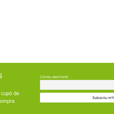
bor dels nostres productes a
s
Correu electrònic
n cupó de
 compra