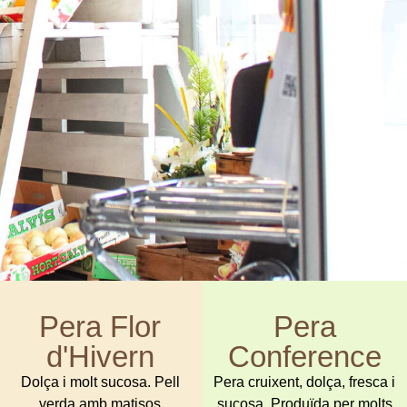
Pera Flor
Pera
d'Hivern
Conference
Dolça i molt sucosa. Pell
Pera cruixent, dolça, fresca i
verda amb matisos
sucosa. Produïda per molts