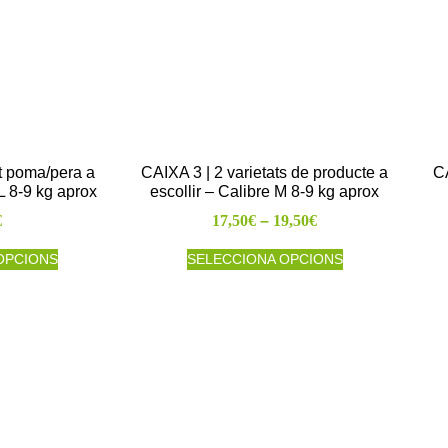
at poma/pera a
CAIXA 3 | 2 varietats de producte a
CA
XL 8-9 kg aprox
escollir – Calibre M 8-9 kg aprox
€
17,50
€
–
19,50
€
OPCIONS
SELECCIONA OPCIONS