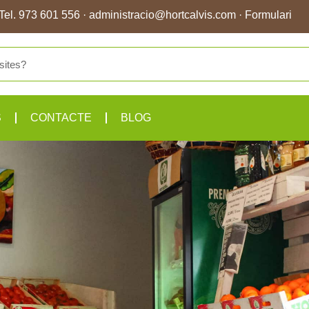
Tel.
973 601 556
·
administracio@hortcalvis.com
·
Formulari
S
CONTACTE
BLOG
Collita pr