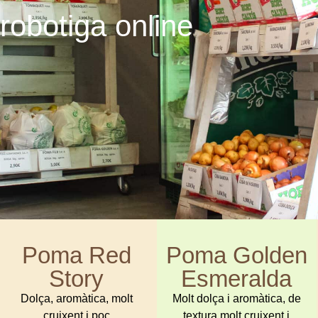
robotiga online
Poma Red
Poma Golden
Story
Esmeralda
Dolça, aromàtica, molt
Molt dolça i aromàtica, de
cruixent i poc
textura molt cruixent i