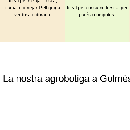
Ideal per menjar fresca,
cuinar i fornejar. Pell groga
Ideal per consumir fresca, per
verdosa o dorada.
purés i compotes.
La nostra agrobotiga a Golmés