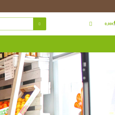
0,00
€
òpia i productes de proximitat