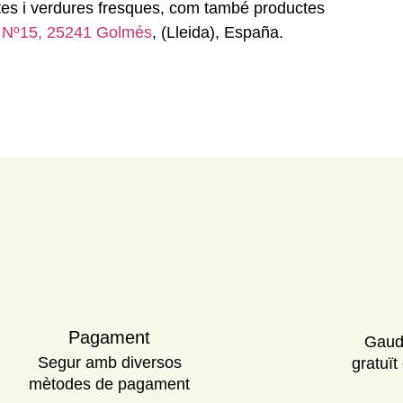
ites i verdures fresques, com també productes
a Nº15, 25241 Golmés
, (Lleida), España.
Pagament
Gaud
Segur amb diversos
gratuït
mètodes de pagament