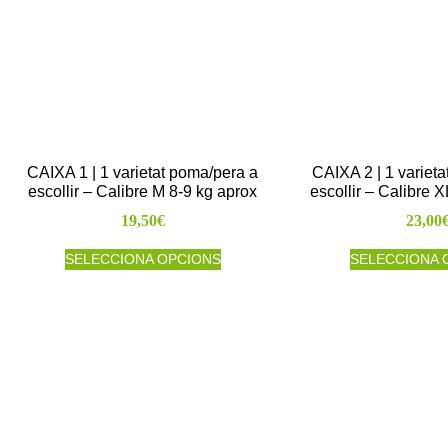
CAIXA 1 | 1 varietat poma/pera a
CAIXA 2 | 1 variet
escollir – Calibre M 8-9 kg aprox
escollir – Calibre 
19,50
€
23,00
SELECCIONA OPCIONS
SELECCIONA 