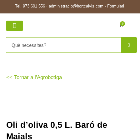
Tel.
973 601 556
·
administracio@hortcalvis.com
·
Formulari
0
EL MEU COMPTE
<< Tornar a l'Agrobotiga
Oli d’oliva 0,5 L. Baró de
Maials