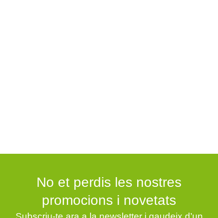
amb productors locals per oferir productes frescos
i de qualitat, i promovem el consum responsable i
la reducció de residus. A més, ens esforcem per
donar suport a la nostra comunitat mitjançant
donacions i col·laboracions amb organitzacions
sense ànim de lucre que comparteixen els nostres
valors de sostenibilitat i justícia social.
No et perdis les nostres
promocions i novetats
Subscriu-te ara a la newsletter i gaudeix d’un