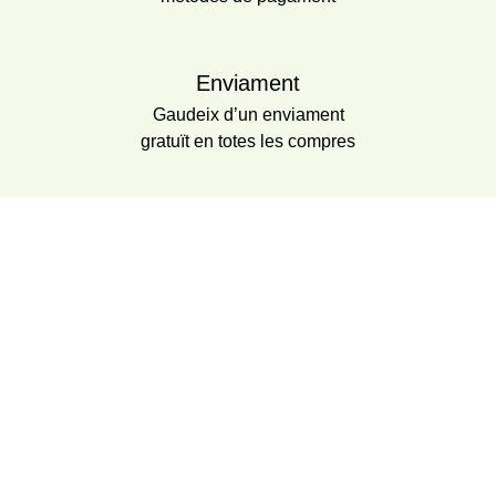
Enviament
Gaudeix d’un enviament
gratuït en totes les compres
Compromís social
A la nostra agrobotiga de fruites orgàniques, ens
comprometem a fomentar pràctiques sostenibles i
respectuoses amb el medi ambient en tots els
aspectes del nostre negoci. Treballem directament